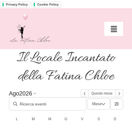
Skip
Privacy Policy
Cookie Policy
to
content
Toggle
Naviga
Home
Il Locale Incantato
Chi è la Fatina Chloe?
della Fatina Chloe
Servizi >
Ago
2026
Questo mese
Spazio creativo per famiglie
Mese
L
M
M
G
V
S
D
Il Diario di Fatina Chloe