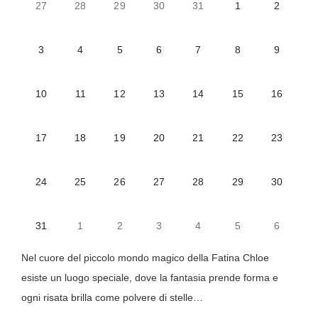
27
28
29
30
31
1
2
Contatti
3
4
5
6
7
8
9
10
11
12
13
14
15
16
17
18
19
20
21
22
23
24
25
26
27
28
29
30
31
1
2
3
4
5
6
Nel cuore del piccolo mondo magico della Fatina Chloe
esiste un luogo speciale, dove la fantasia prende forma e
ogni risata brilla come polvere di stelle…