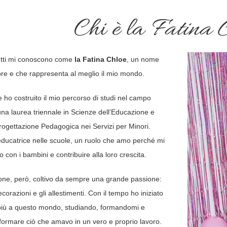
Chi è la
Fatina 
utti mi conoscono come
la Fatina Chloe
, un nome
e e che rappresenta al meglio il mio mondo.
 ho costruito il mio percorso di studi nel campo
na laurea triennale in Scienze dell’Educazione e
rogettazione Pedagogica nei Servizi per Minori.
ducatrice nelle scuole, un ruolo che amo perché mi
o con i bambini e contribuire alla loro crescita.
one, però, coltivo da sempre una grande passione:
decorazioni e gli allestimenti. Con il tempo ho iniziato
più a questo mondo, studiando, formandomi e
formare ciò che amavo in un vero e proprio lavoro.