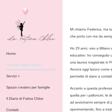
Skip
Privacy Policy
Cookie Policy
to
content
Mi chiamo Federica, ma t
che porto con me da sempr
Ho 29 anni, vivo a Milano e
Home
educativo: ho conseguito u
una laurea magistrale in P
Chi è la Fatina Chloe?
Ancora oggi lavoro come e
Servizi >
permette di stare a contatt
Spazio creativo per famiglie
Accanto a questa professi
quella per i palloncini, le 
Il Diario di Fatina Chloe
ad avvicinarmi sempre di 
sperimentando, fino a tras
Contatti