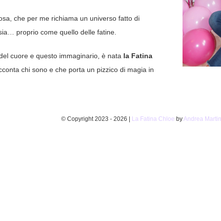
l rosa, che per me richiama un universo fatto di
ia… proprio come quello delle fatine.
del cuore e questo immaginario, è nata
la Fatina
cconta chi sono e che porta un pizzico di magia in
© Copyright 2023 -
2026 |
La Fatina Chloe
by
Andrea Marti