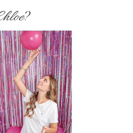
Chloe
?