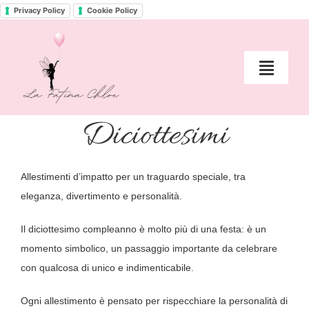
Skip
Privacy Policy
Cookie Policy
to
content
Toggle
Naviga
Home
Diciottesimi
Chi è la Fatina Chloe?
Allestimenti d’impatto per un traguardo speciale, tra
eleganza, divertimento e personalità.
Servizi >
Il diciottesimo compleanno è molto più di una festa: è un
Spazio creativo per famiglie
momento simbolico, un passaggio importante da celebrare
con qualcosa di unico e indimenticabile.
Il Diario di Fatina Chloe
Ogni allestimento è pensato per rispecchiare la personalità di